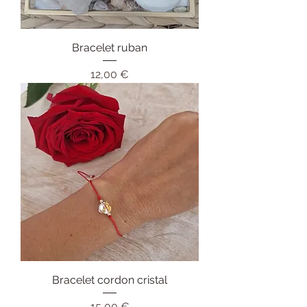
Bracelet ruban
Prix
12,00 €
Bracelet cordon cristal
Prix
15,00 €