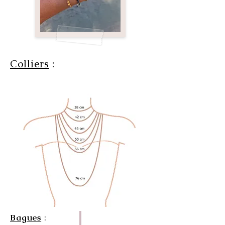
Colliers
:
Bagues
: