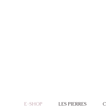
Frais de port offerts à partir de 100€ de
E-SHOP
LES PIERRES
C