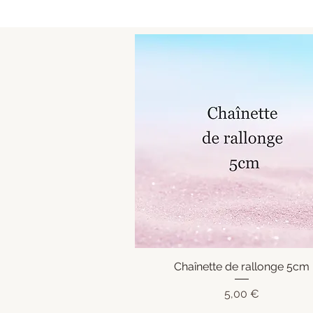
Chaînette de rallonge 5cm
Aperçu rapide
Prix
5,00 €