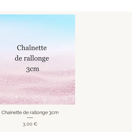
Chaînette de rallonge 3cm
Aperçu rapide
Prix
3,00 €