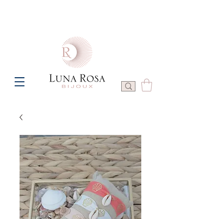
Frais de port offerts à partir de 100€ de commande  -  P