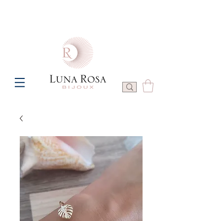
Frais de port offerts à partir de 100€ de commande  -  P