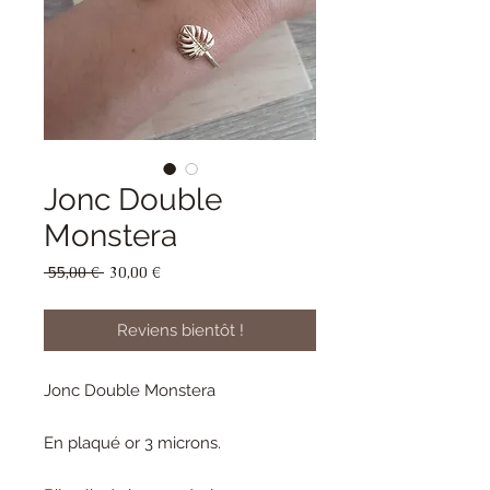
Jonc Double
Monstera
Prix
Prix
 55,00 € 
30,00 €
original
promotionnel
Reviens bientôt !
Jonc Double Monstera
En plaqué or 3 microns.