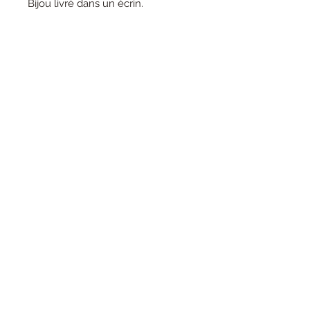
Bijou livré dans un écrin.
lunarosabijoux@gmail.com
CGV
Livraison et retour
Mentions légales
Contactez-moi !
Conseils d'entretien
Guide des tailles