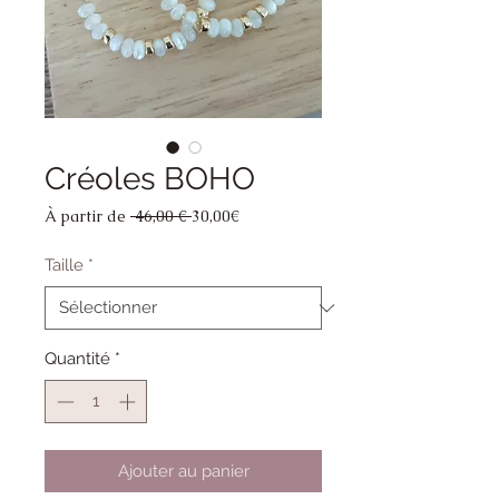
Créoles BOHO
Prix
Prix
À partir de
 46,00 € 
30,00€
original
promotionnel
Taille
*
Quantité
*
Ajouter au panier