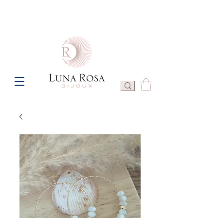
Frais de port offerts à partir de 100€ de commande  -  P