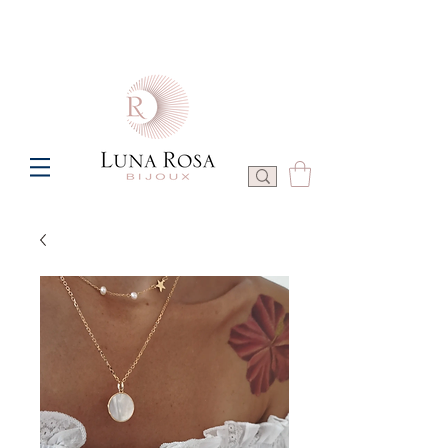
Frais de port offerts à partir de 100€ de commande  -  P