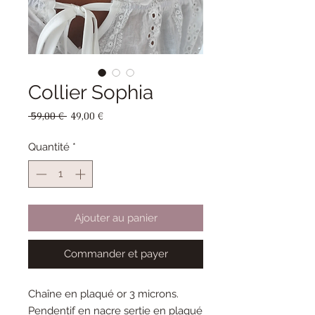
Collier Sophia
Prix
Prix
 59,00 € 
49,00 €
original
promotionnel
Quantité
*
Ajouter au panier
Commander et payer
Chaîne en plaqué or 3 microns.
Pendentif en nacre sertie en plaqué