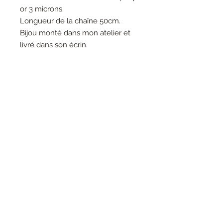
or 3 microns.
Longueur de la chaîne 50cm.
Bijou monté dans mon atelier et
livré dans son écrin.
lunarosabijoux@gmail.com
CGV
Livraison et retour
Mentions légales
Contactez-moi !