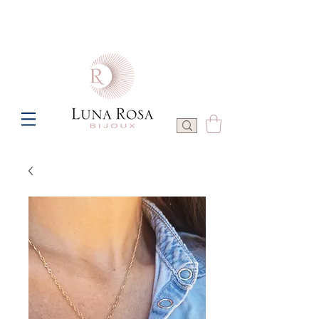
Frais de port offerts à partir de 100€ de commande  -  P