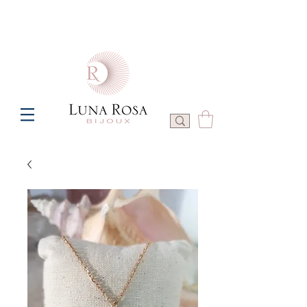
Frais de port offerts à partir de 100€ de commande  -  P