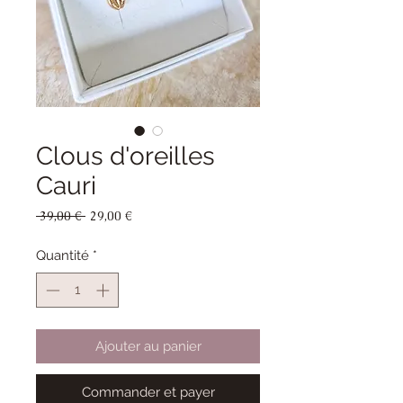
Clous d'oreilles
Cauri
Prix
Prix
 39,00 € 
29,00 €
original
promotionnel
Quantité
*
Ajouter au panier
Commander et payer