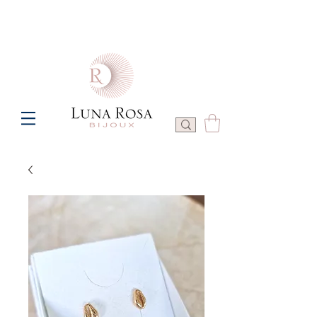
Frais de port offerts à partir de 100€ de commande  -  P