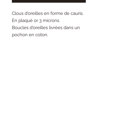
Clous d'oreilles en forme de cauris.
En plaqué or 3 microns.
Boucles d'oreilles livrées dans un
pochon en coton.
lunarosabijoux@gmail.com
CGV
Livraison et retour
Mentions légales