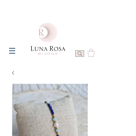
Frais de port offerts à partir de 100€ de commande  -  P