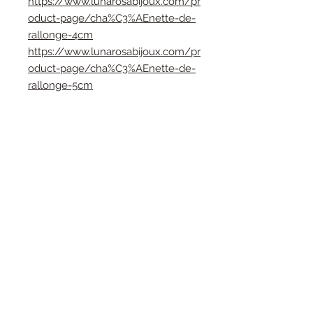
https://www.lunarosabijoux.com/pr
oduct-page/cha%C3%AEnette-de-
rallonge-4cm
https://www.lunarosabijoux.com/pr
oduct-page/cha%C3%AEnette-de-
rallonge-5cm
Bracelet fabriqué à la main dans
mon atelier et livré dans son écrin.
lunarosabijoux@gmail.com