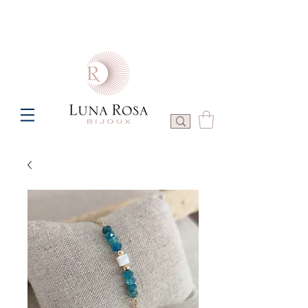
Frais de port offerts à partir de 100€ de commande  -  P