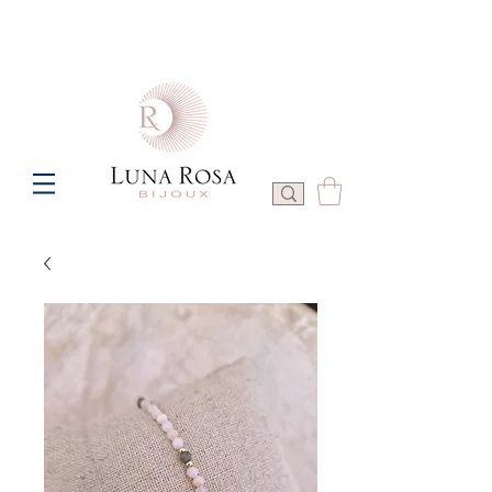
Frais de port offerts à partir de 100€ de commande  -  P