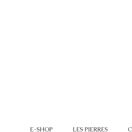
Frais de port offerts à partir de 100€ de
E-SHOP
LES PIERRES
C