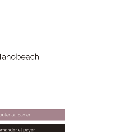
Mahobeach
outer au panier
mander et payer