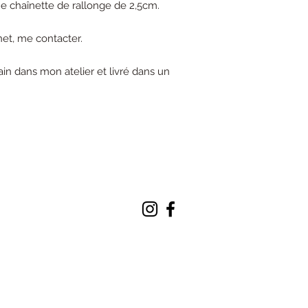
e chaînette de rallonge de 2,5cm.
gnet, me contacter.
ain dans mon atelier et livré dans un
lunarosabijoux@gmail.com
© 2019 by Luna Rosa Bijoux