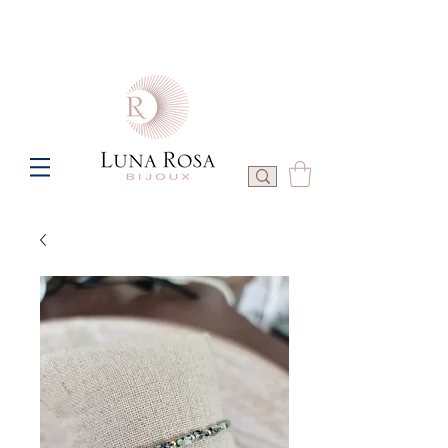
Frais de port offerts à partir de 100€ de commande  -  P