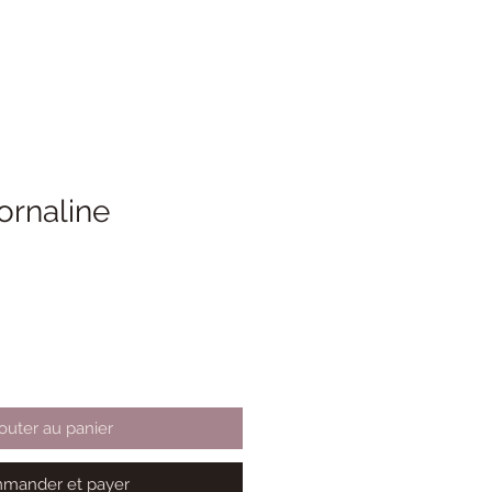
ornaline
outer au panier
mander et payer