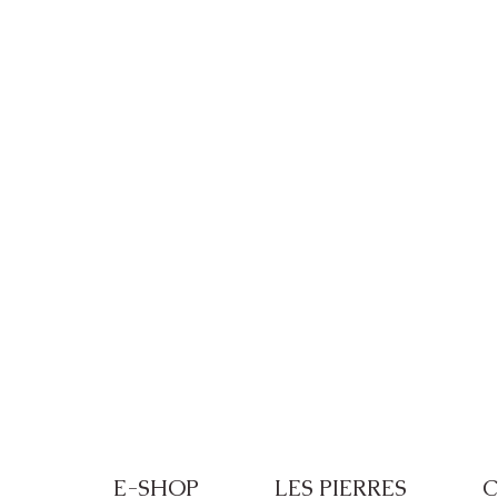
Frais de port offerts à partir de 100€ de
E-SHOP
LES PIERRES
C