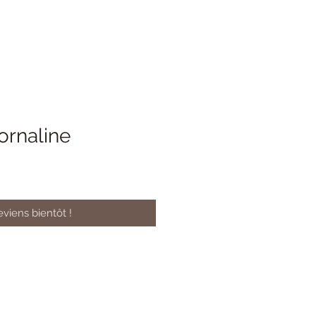
ornaline
viens bientôt !