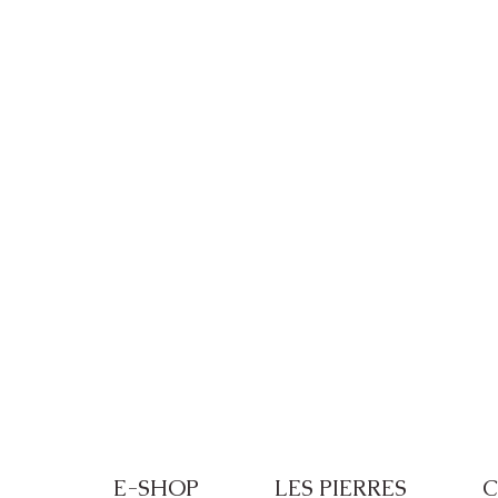
Frais de port offerts à partir de 100€ de
E-SHOP
LES PIERRES
C