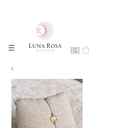
Frais de port offerts à partir de 100€ de commande  -  P