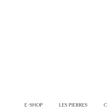
Frais de port offerts à partir de 100€ de
E-SHOP
LES PIERRES
C