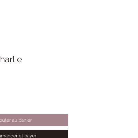
harlie
outer au panier
mander et payer