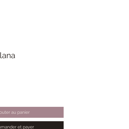
lana
outer au panier
mander et payer