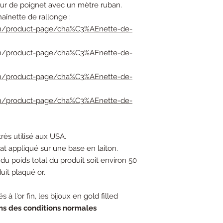
our de poignet avec un mètre ruban.
haînette de rallonge :
om/product-page/cha%C3%AEnette-de-
om/product-page/cha%C3%AEnette-de-
om/product-page/cha%C3%AEnette-de-
om/product-page/cha%C3%AEnette-de-
très utilisé aux USA.
carat appliqué sur une base en laiton.
du poids total du produit soit environ 50
uit plaqué or.
 à l'or fin, les bijoux en gold filled
ns des conditions normales