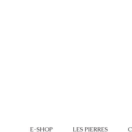
Frais de port offerts à partir de 100€ de
E-SHOP
LES PIERRES
C