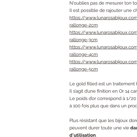
N'oublies pas de mesurer ton t
Il est possible de rajouter une c
https://www.lunarosabijoux.c
rallonge-2cm
https://www.lunarosabijoux.c
rallonge-3cm
https://www.lunarosabijoux.c
rallonge-4cm
https://www.lunarosabijoux.c
rallonge-5cm
Le gold filled est un traitement 
Il s’agit d’une finition en Or 14 
Le poids d’or correspond à 1/20 
à 100 fois plus que dans un prod
Plus résistant que les bijoux dorés
peuvent durer toute une vie
da
d'utilisation
.