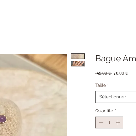
Bague Am
Prix
Prix
 45,00 € 
20,00 €
original
pro
Taille
*
Sélectionner
Quantité
*