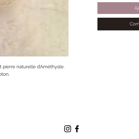
Aj
Com
 pierre naturelle d’Améthyste.
oton.