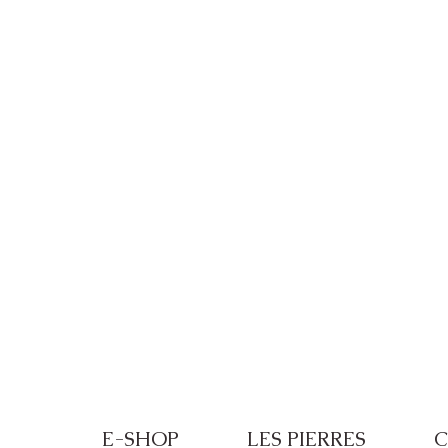
Frais de port offerts à partir de 100€ de
E-SHOP
LES PIERRES
C