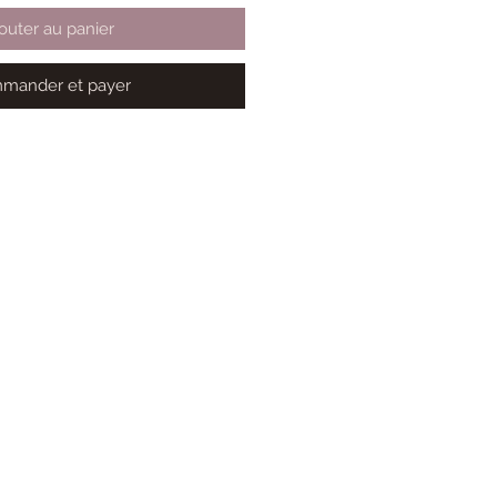
outer au panier
mander et payer
Contactez-moi !